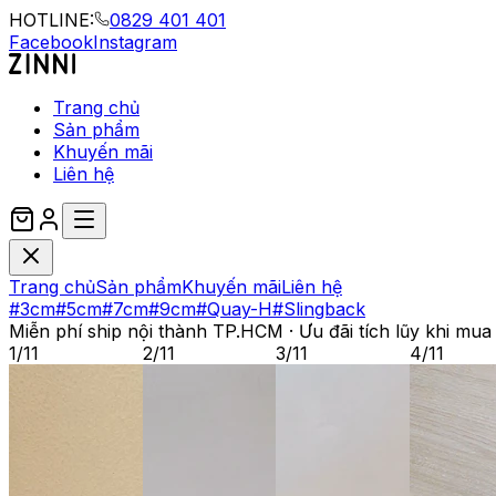
HOTLINE:
0829 401 401
Facebook
Instagram
Trang chủ
Sản phẩm
Khuyến mãi
Liên hệ
Trang chủ
Sản phẩm
Khuyến mãi
Liên hệ
#3cm
#5cm
#7cm
#9cm
#Quay-H
#Slingback
Miễn phí ship nội thành TP.HCM · Ưu đãi tích lũy khi mua
1
/
11
2
/
11
3
/
11
4
/
11