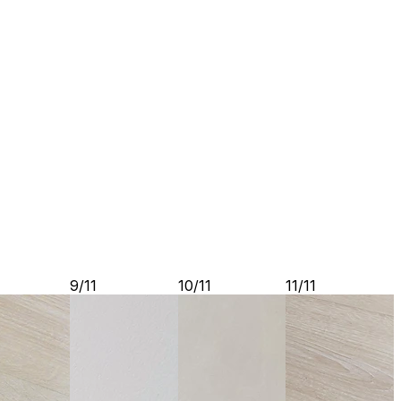
9
/
11
10
/
11
11
/
11