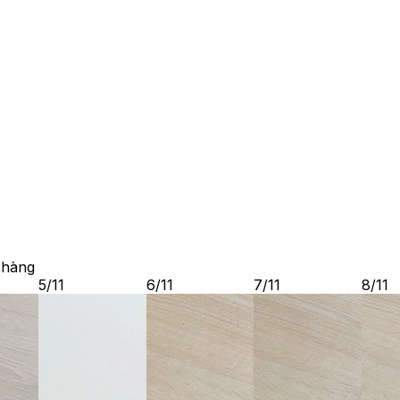
 hàng
5
/
11
6
/
11
7
/
11
8
/
11