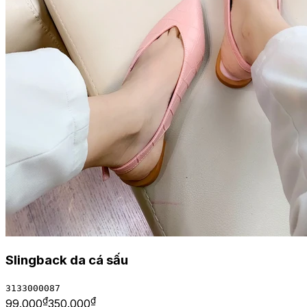
Slingback da cá sấu
3133000087
₫
₫
99.000
350.000