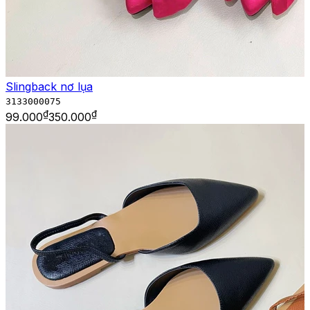
Slingback nơ lụa
3133000075
₫
₫
99.000
350.000