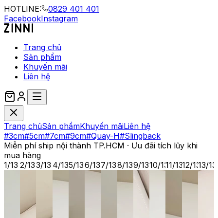
HOTLINE:
0829 401 401
Facebook
Instagram
Trang chủ
Sản phẩm
Khuyến mãi
Liên hệ
Trang chủ
Sản phẩm
Khuyến mãi
Liên hệ
#3cm
#5cm
#7cm
#9cm
#Quay-H
#Slingback
Miễn phí ship nội thành TP.HCM · Ưu đãi tích lũy khi
mua hàng
1
/
13
2
/
13
3
/
13
4
/
13
5
/
13
6
/
13
7
/
13
8
/
13
9
/
13
10
/
13
11
/
13
12
/
13
13
/
13