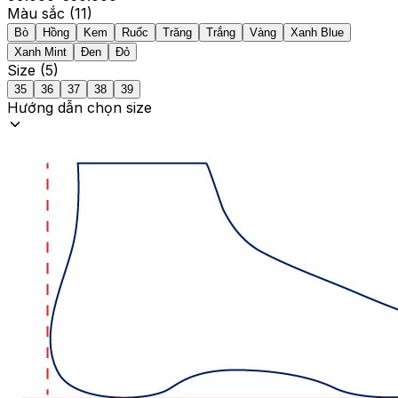
Màu sắc (
11
)
Bò
Hồng
Kem
Ruốc
Trăng
Trắng
Vàng
Xanh Blue
Xanh Mint
Đen
Đỏ
Size (
5
)
35
36
37
38
39
Hướng dẫn chọn size