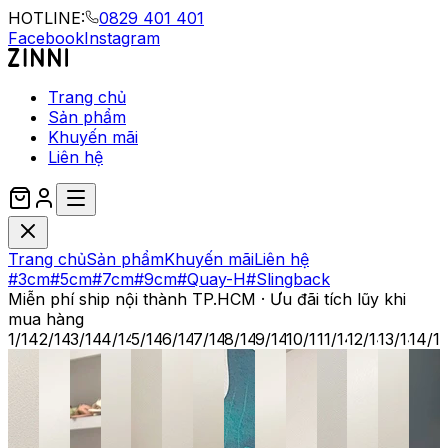
HOTLINE:
0829 401 401
Facebook
Instagram
Trang chủ
Sản phẩm
Khuyến mãi
Liên hệ
Trang chủ
Sản phẩm
Khuyến mãi
Liên hệ
#3cm
#5cm
#7cm
#9cm
#Quay-H
#Slingback
Miễn phí ship nội thành TP.HCM · Ưu đãi tích lũy khi
mua hàng
1
/
14
2
/
14
3
/
14
4
/
14
5
/
14
6
/
14
7
/
14
8
/
14
9
/
14
10
/
14
11
/
14
12
/
14
13
/
14
14
/
1