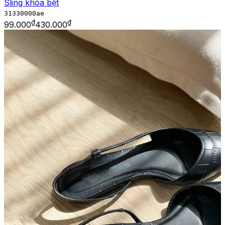
Sling khóa bệt
31330000ae
₫
₫
99.000
430.000