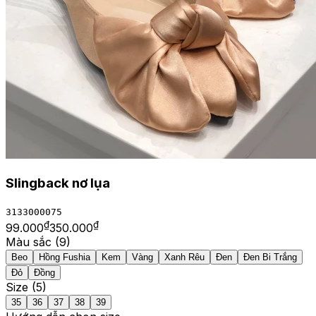
Slingback nơ lụa
3133000075
₫
₫
99.000
350.000
Màu sắc (
9
)
Beo
Hồng Fushia
Kem
Vàng
Xanh Rêu
Đen
Đen Bi Trắng
Đỏ
Đồng
Size (
5
)
35
36
37
38
39